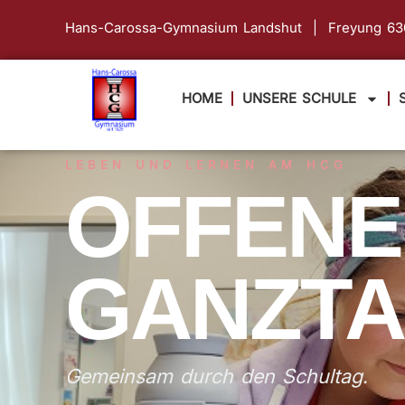
springen
Hans-Carossa-Gymnasium Landshut | Freyung 
HOME
UNSERE SCHULE
LEBEN UND LERNEN AM HCG
OFFENE
GANZTA
Gemeinsam durch den Schultag.