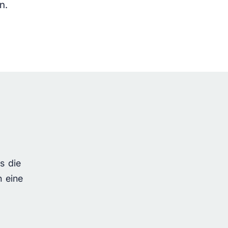
n.
ss die
h eine