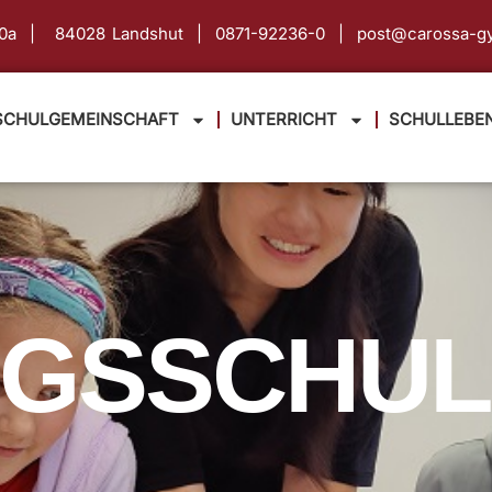
630a | 84028 Landshut |
0871-92236-0 |
post@carossa-g
SCHULGEMEINSCHAFT
UNTERRICHT
SCHULLEBE
GSSCHUL